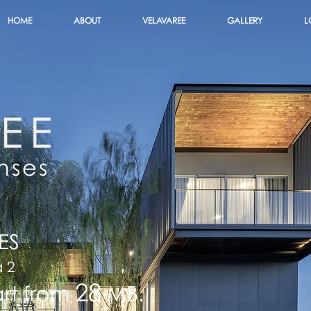
HOME
ABOUT
VELAVAREE
GALLERY
L
enses
ES
a 2
28
art from
MB.