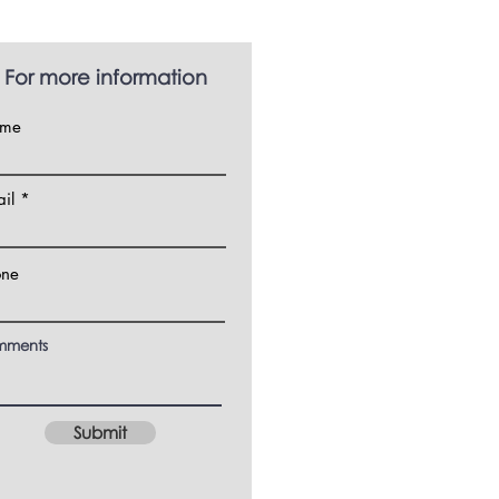
For more information
me
il
one
ments
Submit