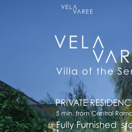
Villa of the S
PRIVATE RESIDENC
5 min. from Central Ram
Fully Furnished st