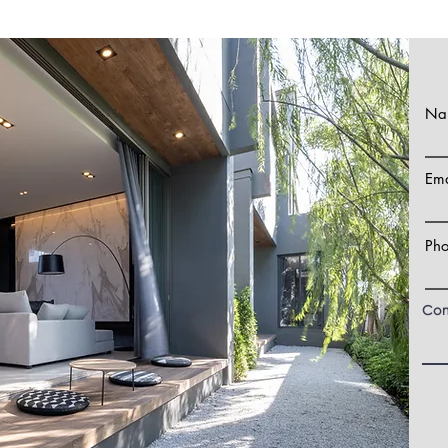
Na
Ema
Ph
Com