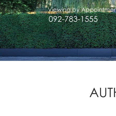
Viewing by Appointme
092-783-1555
AUT